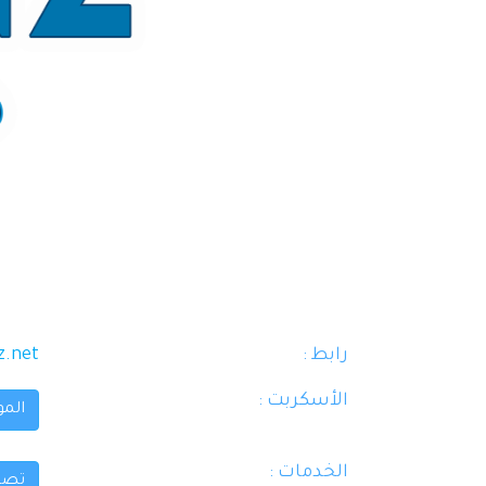
رابط :
z.net
اﻷسكربت :
المو
الخدمات :
تصمي