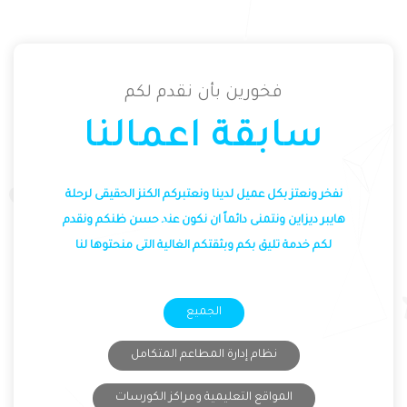
فخورين بأن نقدم لكم
سابقة اعمالنا
نفخر ونعتز بكل عميل لدينا ونعتبركم الكنز الحقيقى لرحلة
هايبر ديزاين ونتمنى دائماً ان نكون عند حسن ظنكم ونقدم
لكم خدمة تليق بكم وبثقتكم الغالية التى منحتوها لنا
الجميع
نظام إدارة المطاعم المتكامل
المواقع التعليمية ومراكز الكورسات