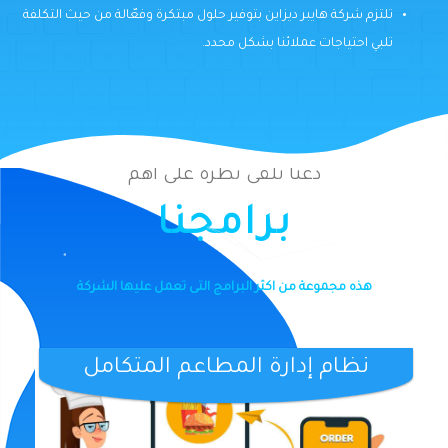
تلتزم شركة هايبر ديزاين بتوفير حلول مبتكرة وفعّالة من حيث التكلفة
تلبي احتياجات عملائنا بشكل محدد.
دعنا نلقى نظرة على أهم
برامجنا
هذه مجموعة من اكثر البرامج التى تعمل عليها الشركة
نظام إدارة المطاعم المتكامل