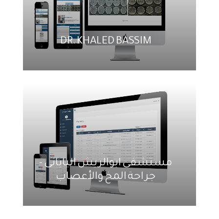
DR. KHALED BASSIM
مستشفى ابوالريش اليابانى -
جراحة المخ والأعصاب